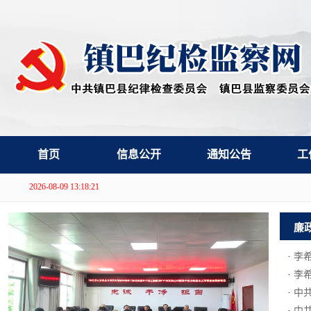
首页
信息公开
通知公告
工
2026-08-09 13:18:22
廉
·
李
·
李希
·
中共
·
中共