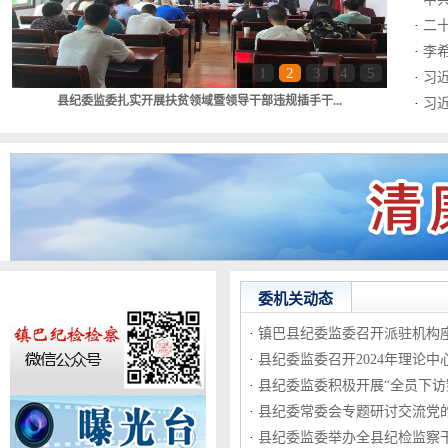
·
二
·
李
1
2
3
4
5
·
习近
县纪委监委扎实开展扶贫领域暨领导干部违规插手干...
·
习
委机关动态
·
镇巴县纪委监委召开派驻机构
·
县纪委监委召开2024年理论中心
·
县纪委监委积极开展“全员下访察
·
县纪委常委会专题研讨交流党的二
·
县纪委监委举办全县纪检监察干部