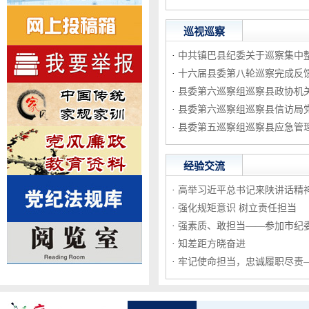
巡视巡察
·
中共镇巴县纪委关于巡察集中整改
·
十六届县委第八轮巡察完成反
·
县委第六巡察组巡察县政协机关党
·
县委第六巡察组巡察县信访局党组
·
县委第五巡察组巡察县应急管理局
经验交流
·
高举习近平总书记来陕讲话精神旗
·
强化规矩意识 树立责任担当
·
强素质、敢担当——参加市纪委业
·
知差距方晓奋进
·
牢记使命担当，忠诚履职尽责——