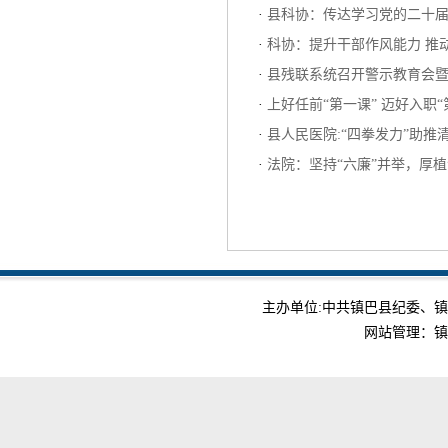
·
县科协：传达学习党的二十
·
科协：提升干部作风能力 推
·
县残联系统召开警示教育会
·
上好任前“第一课” 迈好入职
·
县人民医院:“四拳发力”助
·
法院：坚持“六廉”并举，厚
主办单位:中共镇巴县纪委、镇巴县监
网站管理：镇