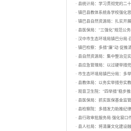
·
县统计局：学习贯彻党的二
·
镇巴县教体系统各学校强化
·
镇巴县自然资源局：扎实开
·
县医保局：“三强化”规范公
·
汉中市生态环境局镇巴分局:
·
镇巴检察：多措“廉”动 促
·
县自然资源局：集中整治见实
·
县应急管理局：以过硬举措兜
·
市生态环境局镇巴分局：多
·
县教体局：以务实举措夯实
·
观音卫生院：“四举措”稳步
·
县医保局：抓实医保基金监管
·
县检察院：多措发力助推纪
·
县行政审批服务局:强化窗口
·
县人社局：将清廉文化建设