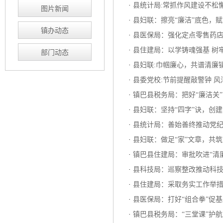
·
县统计局:常抓作风建设不松
图片新闻
·
县妇联：擦亮“廉洁”底色，赋
镇办动态
·
县医保局：强化定点零售药
·
县住建局：以学铸魂强基 树
部门动态
·
县妇联:巾帼廉心，共谱清廉
·
县委党校:节前提醒敲警钟 
·
镇巴县税务局：把好“廉洁关
·
县妇联：坚持“四字”诀，创建
·
县统计局：善始善终推动党
·
县妇联：做足“家”文章，共筑
·
镇巴县住建局：审批吹进“清廉
·
县科技局：巡察整改推动科
·
县住建局：采取务实工作举措
·
县医保局：打好“组合拳”促
·
镇巴县税务局：“三堂课”护